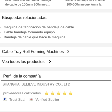
rollo perforado web de la bandeja
rollo de la bandeja de cable de
de cable de 150m m 300m m que
100-600m m que forma la
forma la máquina con pre - corte el
máquina; Cadena de producción
dispositivo
perforada de acero de la bandeja
Búsquedas relacionadas:
de cable
máquina de fabricación de bandeja de cable
Cable bandeja formando equipo
Bandeja de cable que hace la máquina
Cable Tray Roll Forming Machines
Vea todos los productos
Perfil de la compañía
SHANGHAI BELIEVE INDUSTRY CO., LTD
proveedores calificados
Trust Seal
Verified Suplier