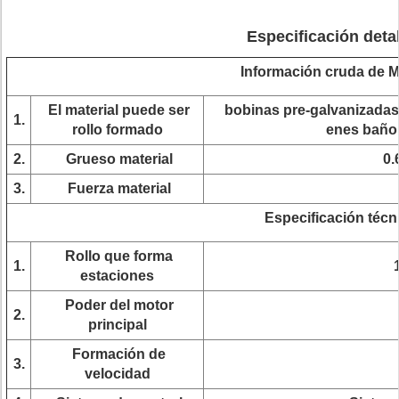
Especificación deta
Información cruda de Ma
El material puede ser
bobinas pre-galvanizadas
1.
rollo formado
enes baño 
2.
Grueso material
0.
3.
Fuerza material
Especificación técn
Rollo que forma
1.
estaciones
Poder del motor
2.
principal
Formación de
3.
velocidad