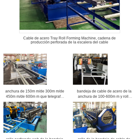
Cable de acero Tray Roll Forming Machine, cadena de
producción perforada de la escalera del cable
anchura de 150m m/de 300m m/de
bandeja de cable de acero de la
450m m/de 600m m que telegrafía
anchura de 100-600m m y rollo
el rollo resistente de la escalera
perforados del canal de cable que
del cable eléctrico que forma la
forma la máquina
máquina