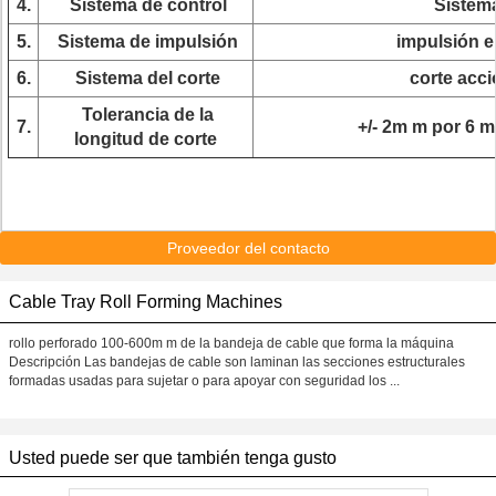
4.
Sistema de control
Sistema
5.
Sistema de impulsión
impulsión e
6.
Sistema del corte
corte acc
Tolerancia de la
7.
+/- 2m m por 6 m
longitud de corte
Proveedor del contacto
Cable Tray Roll Forming Machines
rollo perforado 100-600m m de la bandeja de cable que forma la máquina
Descripción Las bandejas de cable son laminan las secciones estructurales
formadas usadas para sujetar o para apoyar con seguridad los ...
Usted puede ser que también tenga gusto